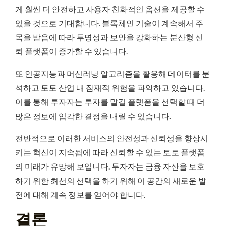
게 훨씬 더 안전하고 사용자 친화적인 옵션을 제공할 수
있을 것으로 기대합니다. 블록체인 기술이 계속해서 주
목을 받음에 따라 투명성과 보안을 강화하는 분산형 신
뢰 플랫폼이 증가할 수 있습니다.
또 인공지능과 머신러닝 알고리즘을 활용해 데이터를 분
석하고 토토 산업 내 잠재적 위험을 파악하고 있습니다.
이를 통해 투자자는 투자를 맡길 플랫폼을 선택할 때 더
많은 정보에 입각한 결정을 내릴 수 있습니다.
전반적으로 이러한 서비스의 안전성과 신뢰성을 향상시
키는 혁신이 지속됨에 따라 신뢰할 수 있는 토토 플랫폼
의 미래가 유망해 보입니다. 투자자는 금융 자산을 보호
하기 위한 최선의 선택을 하기 위해 이 공간의 새로운 발
전에 대해 계속 정보를 얻어야 합니다.
결론