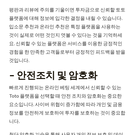
평판과 리뷰에 주의를 기울이면 투자금으로 신뢰할 토토
플랫폼에 대해 정보에 입각한 결정을 내릴 수 있습니다.
입소문 추천과 온라인 추천은 특정 플랫폼을 사용하는
것이 실제로 어떤 것인지 엿볼 수 있다는 것을 기억하세
요. 신뢰할 수 있는 플랫폼은 서비스를 이용한 긍정적인
경험을 한 만족한 고객들로부터 긍정적인 피드백을 받을
것입니다.
– 안전조치 및 암호화
빠르게 진행되는 온라인 베팅 세계에서 신뢰할 수 있는
Toto 플랫폼을 선택할 때 안전 조치와 암호화는 중요한
요소입니다. 사이버 위협이 증가함에 따라 개인 및 금융
정보를 안전하게 보호하여 투자를 보호하는 것이 중요합
니다.
첨단 암호화 기술을 통해 사용자 개인 정보 보호 및 데이