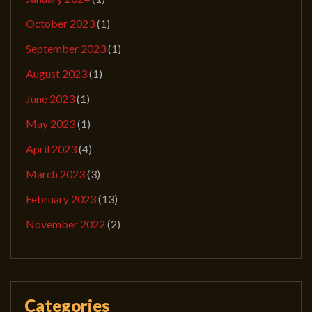
October 2023
(1)
September 2023
(1)
August 2023
(1)
June 2023
(1)
May 2023
(1)
April 2023
(4)
March 2023
(3)
February 2023
(13)
November 2022
(2)
Categories