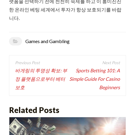
랫폼을 선택하기 전에 천천히 숙제를 하고 이 흥미진진
한 온라인 베팅 세계에서 투자가 항상 보호되기를 바랍
니다.
Games and Gambling
Post
navigation
바게링의 투명성 확보: 부
Sports Betting 101: A
정 플랫폼으로부터 베터
Simple Guide For Casino
보호
Beginners
Related Posts