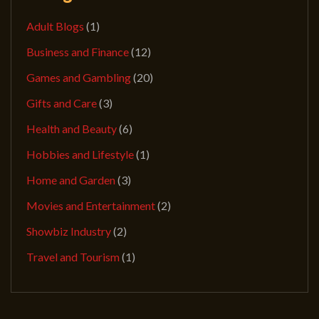
Adult Blogs
(1)
Business and Finance
(12)
Games and Gambling
(20)
Gifts and Care
(3)
Health and Beauty
(6)
Hobbies and Lifestyle
(1)
Home and Garden
(3)
Movies and Entertainment
(2)
Showbiz Industry
(2)
Travel and Tourism
(1)