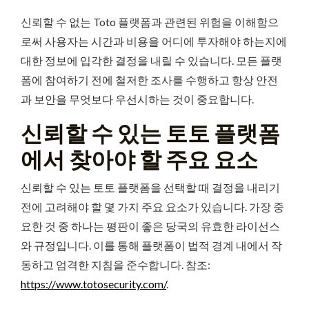
신뢰할 수 없는 Toto 플랫폼과 관련된 위험을 이해함으
로써 사용자는 시간과 비용을 어디에 투자해야 하는지에
대한 정보에 입각한 결정을 내릴 수 있습니다. 모든 플랫
폼에 참여하기 전에 철저한 조사를 수행하고 항상 안전
과 보안을 무엇보다 우선시하는 것이 중요합니다.
신뢰할 수 있는 토토 플랫폼
에서 찾아야 할 주요 요소
신뢰할 수 있는 토토 플랫폼을 선택할 때 결정을 내리기
전에 고려해야 할 몇 가지 주요 요소가 있습니다. 가장 중
요한 것 중 하나는 평판이 좋은 당국의 유효한 라이선스
와 규정입니다. 이를 통해 플랫폼이 법적 경계 내에서 작
동하고 엄격한 지침을 준수합니다. 참조:
https://www.totosecurity.com/
.