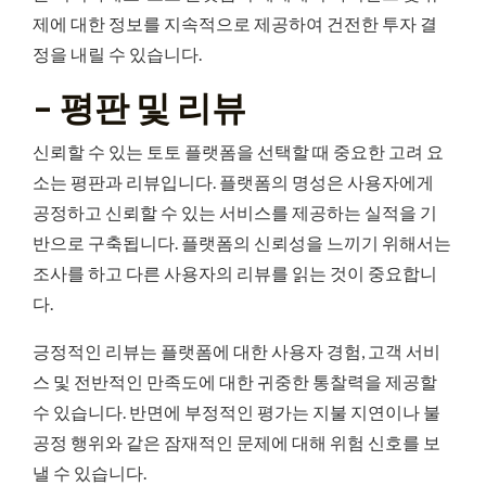
제에 대한 정보를 지속적으로 제공하여 건전한 투자 결
정을 내릴 수 있습니다.
– 평판 및 리뷰
신뢰할 수 있는 토토 플랫폼을 선택할 때 중요한 고려 요
소는 평판과 리뷰입니다. 플랫폼의 명성은 사용자에게
공정하고 신뢰할 수 있는 서비스를 제공하는 실적을 기
반으로 구축됩니다. 플랫폼의 신뢰성을 느끼기 위해서는
조사를 하고 다른 사용자의 리뷰를 읽는 것이 중요합니
다.
긍정적인 리뷰는 플랫폼에 대한 사용자 경험, 고객 서비
스 및 전반적인 만족도에 대한 귀중한 통찰력을 제공할
수 있습니다. 반면에 부정적인 평가는 지불 지연이나 불
공정 행위와 같은 잠재적인 문제에 대해 위험 신호를 보
낼 수 있습니다.