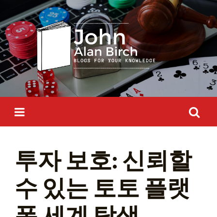
Skip
Search
to
for:
content
Search
투자 보호: 신뢰할
for:
수 있는 토토 플랫
폼 세계 탐색