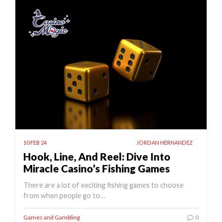
10 FEB 24
JORDAN HERNANDEZ
Hook, Line, And Reel: Dive Into
Miracle Casino’s Fishing Games
There are a lot of exciting fishing games to choose
from when people go to…
Games and Gambling
0