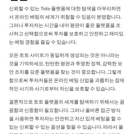
신뢰할 수 있는 Toto 플랫폼에 대한 탐색을 마무리하면
서 온라인 베팅의 세계가 위험할 수 있음이 분명합니다.
그러나 투자자는 시간을 내어 평판이 좋은 플랫폼을 조
사하고 선택함으로써 투자를 보호하고 안전하고 재미있
는 베팅 경험을 즐길 수 있습니다.
모든 토토 사이트가 동일하게 생성되는 것은 아니라는
것을 기억하세요. 탄탄한 평판과 투명한 정책, 강력한 보
안 조치를 갖춘 플랫폼을 찾는 것이 중요합니다. 그렇게
함으로써 투자자들은 온라인 베팅 산업을 괴롭히는 잠재
적인 사기와 사기로부터 자신을 보호할 수 있습니다.
결론적으로 토토 플랫폼의 세계를 탐색하기 위해서는 꼼
꼼함과 신중함이 필요합니다. 그러나 올바른 접근 방식
을 사용하면 투자자는 안전하고 자신 있게 베팅을 할 수
있는 신뢰할 수 있는 옵션을 찾을 수 있습니다. 따라서 플