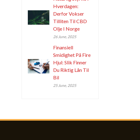
Hverdagen:
Derfor Vokser
Tilliten Til CBD
Olje I Norge
26 June, 2025
Finansiell
Smidighet På Fire
Hjul: Slik Finner
Du Riktig Lån Til
Bil
25 June, 2025