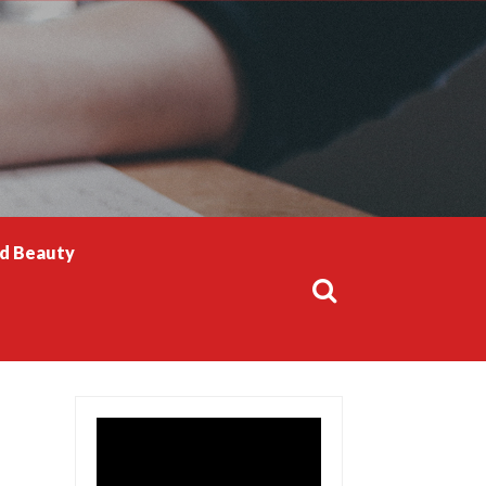
Search
for:
nd Beauty
Search
for: