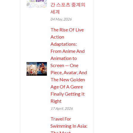
간 스포츠 중계의
세계
04 May, 2026
The Rise Of Live
Action
Adaptations:
From Anime And
Animation to
Screen — One
Piece, Avatar, And
The New Golden
Age Of A Genre
Finally Getting It
Right
17 April, 2026
Travel For
Swimming In Asia:
The Most