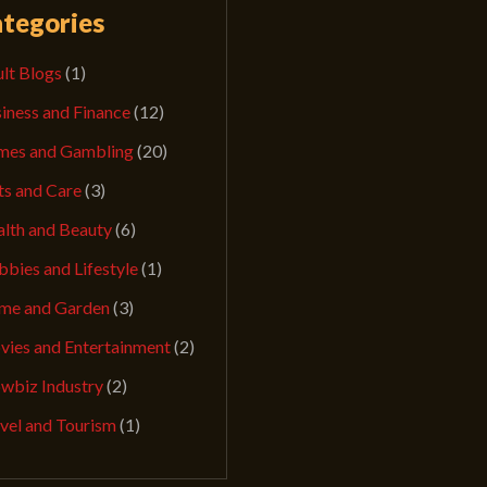
tegories
lt Blogs
(1)
iness and Finance
(12)
mes and Gambling
(20)
ts and Care
(3)
lth and Beauty
(6)
bies and Lifestyle
(1)
me and Garden
(3)
ies and Entertainment
(2)
wbiz Industry
(2)
vel and Tourism
(1)