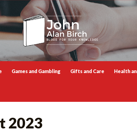
e
Games and Gambling
Gifts and Care
Health a
t 2023