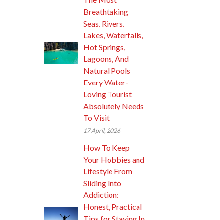
Breathtaking
Seas, Rivers,
Lakes, Waterfalls,
Hot Springs,
Lagoons, And
Natural Pools
Every Water-
Loving Tourist
Absolutely Needs
To Visit
17 April, 2026
How To Keep
Your Hobbies and
Lifestyle From
Sliding Into
Addiction:
Honest, Practical
Tips for Staying In