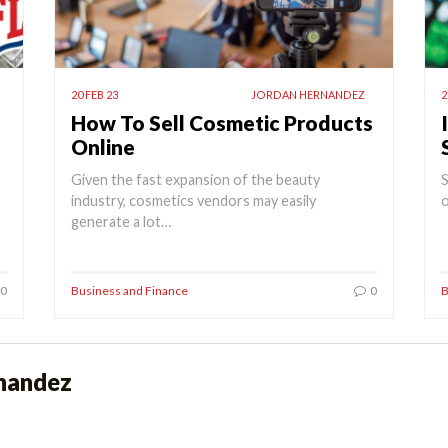
20 FEB 23
JORDAN HERNANDEZ
2
How To Sell Cosmetic Products
Online
Given the fast expansion of the beauty
S
industry, cosmetics vendors may easily
o
generate a lot…
0
Business and Finance
0
B
nandez