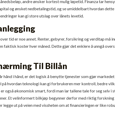
åneds­beløp, andre ønsker kortest mulig løpetid. Finanza tar hensyn 
apital og ønsket nedbetalingstid, og se umiddelbart hvordan dette
endringer kan gi store utslag over lånets levetid.
lanlegging
n over tid er noe annet. Renter, gebyrer, forsikring og verditap må 
len faktisk koster hver måned. Dette gjør det enklere å unngå over­s
nærming Til Billån
går hånd i hånd, er det logisk å benytte tjenester som gjør marked
 på hvordan teknologi kan gi forbrukeren mer kontroll, bedre vilkå
 er også økonomisk smart, fordi man lar tallene tale for seg selv i 
er. Et velinformert bilkjøp begynner derfor med riktig forskning 
r legge ut på veien med vissheten om at finansieringen er like rob