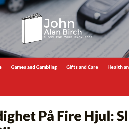
e
Games and Gambling
Gifts and Care
Health a
ighet På Fire Hjul: S