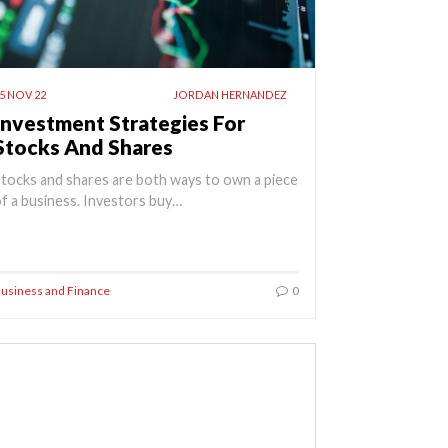
5 NOV 22
JORDAN HERNANDEZ
Investment Strategies For
Stocks And Shares
tocks and shares are both ways to own a piece
f a business. Investors buy…
usiness and Finance
0