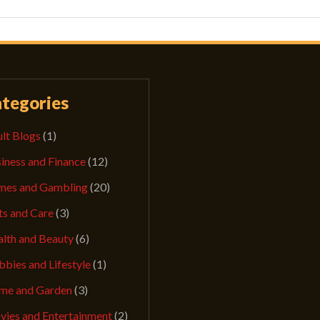
tegories
lt Blogs
(1)
iness and Finance
(12)
mes and Gambling
(20)
ts and Care
(3)
lth and Beauty
(6)
bies and Lifestyle
(1)
me and Garden
(3)
ies and Entertainment
(2)