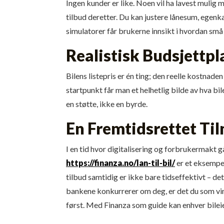
Ingen kunder er like. Noen vil ha lavest mulig m
tilbud deretter. Du kan justere lånesum, egenk
simulatorer får brukerne innsikt i hvordan små 
Realistisk Budsjettp
Bilens listepris er én ting; den reelle kostnade
startpunkt får man et helhetlig bilde av hva bi
en støtte, ikke en byrde.
En Fremtidsrettet Til
I en tid hvor digitalisering og forbruker­makt 
https://finanza.no/lan-til-bil/
er et eksempel
tilbud samtidig er ikke bare tidseffektivt – det
bankene konkurrerer om deg, er det du som vinn
først. Med Finanza som guide kan enhver bileie