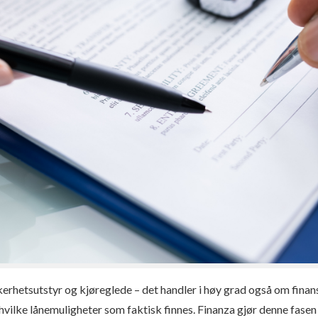
kkerhets­utstyr og kjøreglede – det handler i høy grad også om fi
 hvilke låne­muligheter som faktisk finnes. Finanza gjør denne fase