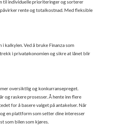
til individuelle prioriteringer og sorterer
 påvirker rente og totalkostnad. Med fleksible
inn i kalkylen. Ved å bruke Finanza som
trekk i privat­økonomien og sikre at lånet blir
et mer oversiktlig og konkurransepreget.
r og raskere prosesser. Å hente inn flere
stedet for å basere valget på antakelser. Når
og en plattform som setter dine interesser
ust som bilen som kjøres.