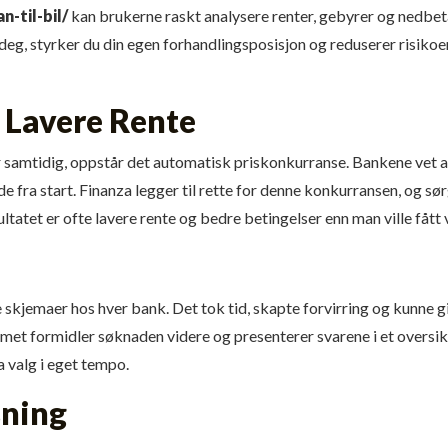
n-til-bil/
kan brukerne raskt analysere renter, gebyrer og nedbetal
 deg, styrker du din egen forhandlingsposisjon og reduserer risik
 Lavere Rente
 samtidig, oppstår det automatisk priskonkurranse. Bankene vet at 
ede fra start. Finanza legger til rette for denne konkurransen, og sør
tatet er ofte lavere rente og bedre betingelser enn man ville fått v
te skjemaer hos hver bank. Det tok tid, skapte forvirring og kunn
met formidler søknaden videre og presenterer svarene i et oversikt
a valg i eget tempo.
sning